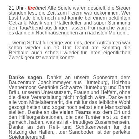
21 Uhr -
fire
time
!
Alle Spiele waren gespielt, die Sieger
standen fest, die Zeit zum Feiern war gekommen. Wer
Lust hatte blieb noch und konnte bei einem gekühlten
Getränk, Musik vom Plattenteller und super Stimmung
den Tag/Abend ausklingen lassen. Für manche wurde
es dann ein Nachhausengehen am nächsten Morgen...
...wenig Schlaf für einige von uns, denn Aufräumen war
schon wieder um 10 Uhr. Damit am Sonntag die
Reithalle auch schnell wieder für ihren eigentlichen
Zweck genutzt werden konnte.
Danke sagen
. Danke an unsere Sponsoren dem
Bauzentrum Joachimmeyer aus Hunteburg, Holzbau
Vennermoor, Getränke Schwarze Hunteburg und Barre
Bräu, unseren Unterstützern, Frauen und Helfern, ohne
die diese Veranstaltung nicht möglich wäre. Danke an
alle vom Mittelaltermarkt, die mit für das leibliche Wohl
gesorgt hatten und sogar noch selbst eine Mannschaft
stellten. Danke an die
vielen Teams
aus dem Ort und
den Hilfsorganisationen, die das Turnier erst zu dem
gemacht haben, was es ist - freudiges Zusammensein.
Danke an den Reit- und Schützenverein für die
Nutzung der Hallen, ...der Sandboden ist der perfekte
Spieluntergrund!