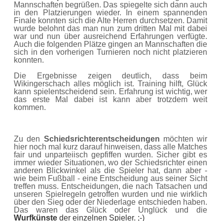
Mannschaften begrüßen. Das spiegelte sich dann auch
in den Platzierungen wieder. In einem spannenden
Finale konnten sich die Alte Herren durchsetzen. Damit
wurde belohnt das man nun zum dritten Mal mit dabei
war und nun über ausreichend Erfahrungen verfügte.
Auch die folgenden Plätze gingen an Mannschaften die
sich in den vorherigen Turnieren noch nicht platzieren
konnten.
Die Ergebnisse zeigen deutlich, dass beim
Wikingerschach alles möglich ist. Training hilft, Glück
kann spielentscheidend sein. Erfahrung ist wichtig, wer
das erste Mal dabei ist kann aber trotzdem weit
kommen.
Zu den
Schiedsrichterentscheidungen
möchten wir
hier noch mal kurz darauf hinweisen, dass alle Matches
fair und unparteiisch gepfiffen wurden. Sicher gibt es
immer wieder Situationen, wo der Schiedsrichter einen
anderen Blickwinkel als die Spieler hat, dann aber -
wie beim Fußball - eine Entscheidung aus seiner Sicht
treffen muss. Entscheidungen, die nach Tatsachen und
unseren Spielregeln getroffen wurden und nie wirklich
über den Sieg oder der Niederlage entschieden haben.
Das waren das Glück oder Unglück und die
Wurfkünste
der einzelnen Spieler. ;-)