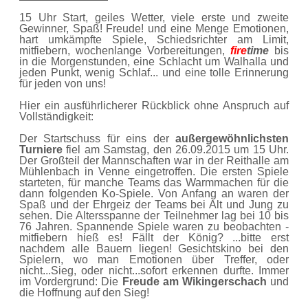
15 Uhr Start, geiles Wetter, viele erste und zweite
Gewinner, Spaß! Freude! und eine Menge Emotionen,
hart umkämpfte Spiele, Schiedsrichter am Limit,
mitfiebern, wochenlange Vorbereitungen,
fire
time
bis
in die Morgenstunden, eine Schlacht um Walhalla und
jeden Punkt, wenig Schlaf... und eine tolle Erinnerung
für jeden von uns!
Hier ein ausführlicherer Rückblick ohne Anspruch auf
Vollständigkeit:
Der Startschuss für eins der
außergewöhnlichsten
Turniere
fiel am Samstag, den 26.09.2015 um 15 Uhr.
Der Großteil der Mannschaften war in der Reithalle am
Mühlenbach in Venne eingetroffen. Die ersten Spiele
starteten, für manche Teams das Warmmachen für die
dann folgenden Ko-Spiele. Von Anfang an waren der
Spaß und der Ehrgeiz der Teams bei Alt und Jung zu
sehen. Die Altersspanne der Teilnehmer lag bei 10 bis
76 Jahren. Spannende Spiele waren zu beobachten -
mitfiebern hieß es! Fällt der König? ...bitte erst
nachdem alle Bauern liegen! Gesichtskino bei den
Spielern, wo man Emotionen über Treffer, oder
nicht...Sieg, oder nicht...sofort erkennen durfte. Immer
im Vordergrund: Die
Freude am Wikingerschach
und
die Hoffnung auf den Sieg!