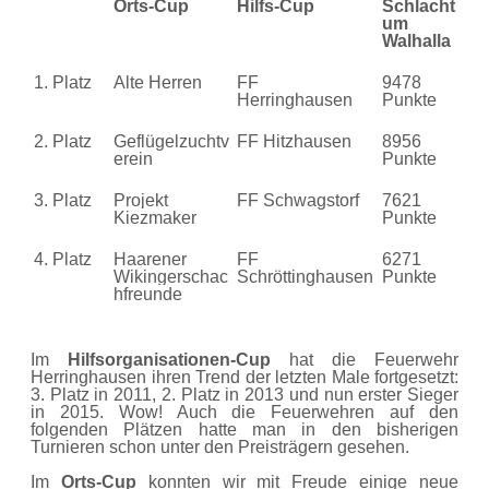
Orts-Cup
Hilfs-Cup
Schlacht
um
Walhalla
1. Platz
Alte Herren
FF
9478
Herringhausen
Punkte
2. Platz
Geflügelzuchtv
FF Hitzhausen
8956
erein
Punkte
3. Platz
Projekt
FF Schwagstorf
7621
Kiezmaker
Punkte
4. Platz
Haarener
FF
6271
Wikingerschac
Schröttinghausen
Punkte
hfreunde
Im
Hilfsorganisationen-Cup
hat die Feuerwehr
Herringhausen ihren Trend der letzten Male fortgesetzt:
3. Platz in 2011, 2. Platz in 2013 und nun erster Sieger
in 2015. Wow! Auch die Feuerwehren auf den
folgenden Plätzen hatte man in den bisherigen
Turnieren schon unter den Preisträgern gesehen.
Im
Orts-Cup
konnten wir mit Freude einige neue