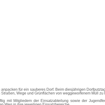
npacken für ein sauberes Dorf. Beim diesjährigen Dorfputztag
m Straßen, Wege und Grünflächen von weggeworfenem Müll zu b
äftig mit Mitgliedern der Einsatzabteilung sowie der Jugend
n Weg in ihre jeweiligen Einsatzbereiche.