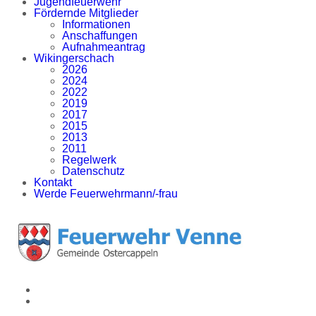
Jugendfeuerwehr
Fördernde Mitglieder
Informationen
Anschaffungen
Aufnahmeantrag
Wikingerschach
2026
2024
2022
2019
2017
2015
2013
2011
Regelwerk
Datenschutz
Kontakt
Werde Feuerwehrmann/-frau