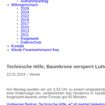
Aufnahmeantrag
Wikingerschach
2026
2024
2022
2019
2017
2015
2013
2011
Regelwerk
Datenschutz
Kontakt
Werde Feuerwehrmann/-frau
Technische Hilfe, Baumkrone versperrt Lu
22.01.2024 – Venne
Am Montag wurden wir um 3.33 Uhr zu einem umgestürzten
eine Kettensäge ein, zerkleinerten das Hindernis in hand
Insgesamt dauerte unser Einsatz gut 45 Minuten.
Vorheriger Beitrag: Technische Hilfe, eCall meldet Verkehr