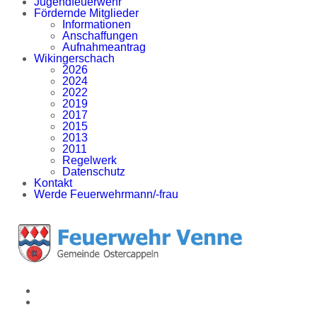
Jugendfeuerwehr
Fördernde Mitglieder
Informationen
Anschaffungen
Aufnahmeantrag
Wikingerschach
2026
2024
2022
2019
2017
2015
2013
2011
Regelwerk
Datenschutz
Kontakt
Werde Feuerwehrmann/-frau