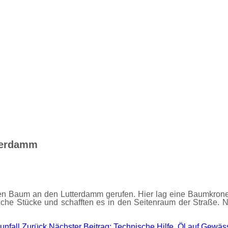
tterdamm
 Baum an den Lutterdamm gerufen. Hier lag eine Baumkrone q
liche Stücke und schafften es in den Seitenraum der Straße. N
sunfall
Zurück
Nächster Beitrag: Technische Hilfe, Öl auf Gewä